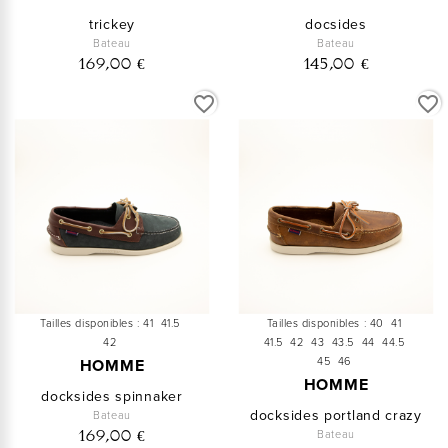
trickey
docsides
Bateau
Bateau
169,00 €
145,00 €
favorite_border
favorite_border
Tailles disponibles :
41
41.5
Tailles disponibles :
40
41
42
41.5
42
43
43.5
44
44.5
45
46
HOMME
HOMME
docksides spinnaker
docksides portland crazy
Bateau
Bateau
169,00 €