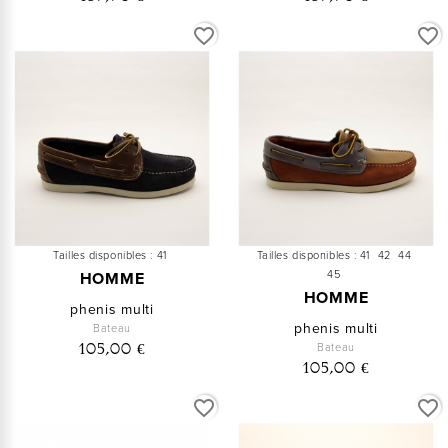
favorite_border
favorite_border
Tailles disponibles :
41
Tailles disponibles :
41
42
44
45
HOMME
HOMME
phenis multi
phenis multi
Bateau
Bateau
105,00 €
105,00 €
favorite_border
favorite_border