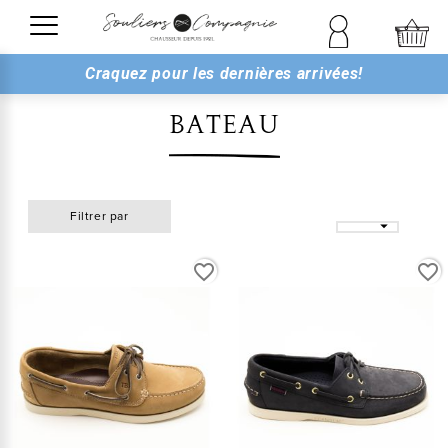
Craquez pour les dernières arrivées!
BATEAU
Filtrer par

favorite_border
favorite_border