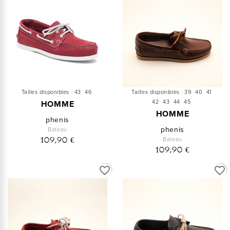
Tailles disponibles :
43
46
Tailles disponibles :
39
40
41
42
43
44
45
HOMME
HOMME
phenis
phenis
Bateau
Bateau
109,90 €
109,90 €
favorite_border
favorite_border