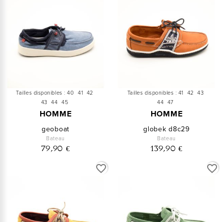
Tailles disponibles :
40
41
42
Tailles disponibles :
41
42
43
43
44
45
44
47
HOMME
HOMME
geoboat
globek d8c29
Bateau
Bateau
79,90 €
139,90 €
favorite_border
favorite_border