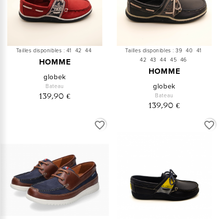
Tailles disponibles :
41
42
44
Tailles disponibles :
39
40
41
42
43
44
45
46
HOMME
HOMME
globek
globek
Bateau
Bateau
139,90 €
139,90 €
favorite_border
favorite_border