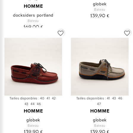
globek
HOMME
Bateau
docksiders portland
139,90 €
Bateau
169,00 €
favorite_border
favorite_border
Tailles disponibles :
40
41
42
Tailles disponibles :
41
43
46
43
44
46
47
HOMME
HOMME
globek
globek
Bateau
Bateau
139,90 €
139,90 €