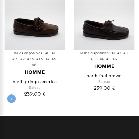
Tailles disponibles :
40
41
Tailles disponibles :
41
42
43
41.5
42
42.5
43.5
44
45
43.5
44
45
46
46
HOMME
HOMME
barth foul brown
barth gringo america
Bateau
Bateau
239,00 €
239,00 €
1