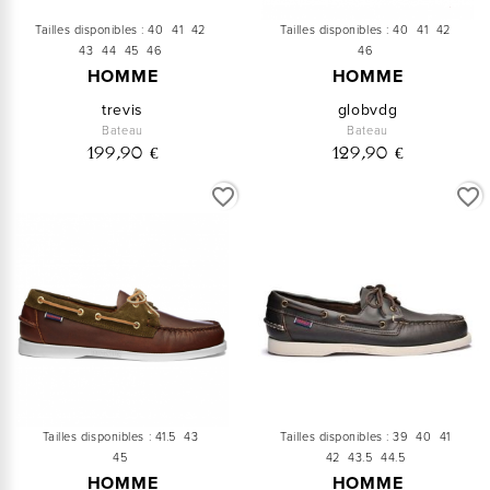
Tailles disponibles :
40
41
42
Tailles disponibles :
40
41
42
43
44
45
46
46
HOMME
HOMME
trevis
globvdg
Bateau
Bateau
199,90 €
129,90 €
favorite_border
favorite_border
Tailles disponibles :
41.5
43
Tailles disponibles :
39
40
41
45
42
43.5
44.5
HOMME
HOMME