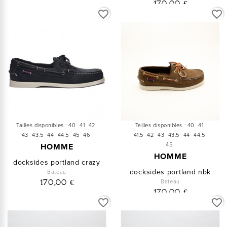
170,00 €
favorite_border
favorite_border
Tailles disponibles :
40
41
42
Tailles disponibles :
40
41
43
43.5
44
44.5
45
46
41.5
42
43
43.5
44
44.5
45
HOMME
HOMME
docksides portland crazy
docksides portland nbk
Bateau
Bateau
170,00 €
170,00 €
favorite_border
favorite_border