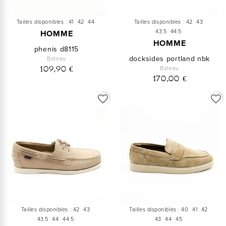
Tailles disponibles :
41
42
44
Tailles disponibles :
42
43
43.5
44.5
HOMME
HOMME
phenis d8115
docksides portland nbk
Bateau
Bateau
109,90 €
170,00 €
favorite_border
favorite_border
Tailles disponibles :
42
43
Tailles disponibles :
40
41
42
43.5
44
44.5
43
44
45