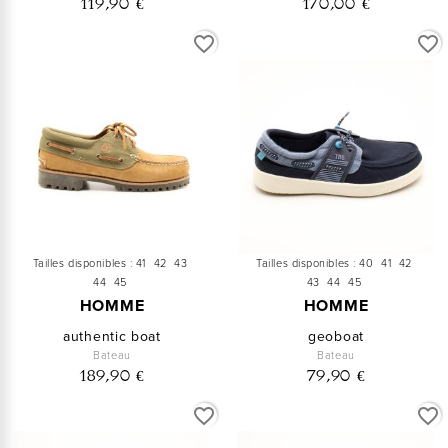
119,90 €
170,00 €
favorite_border
favorite_border
Tailles disponibles :
41
42
43
Tailles disponibles :
40
41
42
44
45
43
44
45
HOMME
HOMME
authentic boat
geoboat
Bateau
Bateau
189,90 €
79,90 €
favorite_border
favorite_border