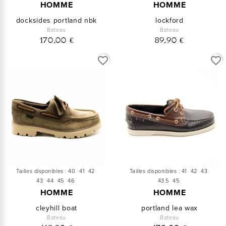
HOMME
HOMME
docksides portland nbk
lockford
Bateau
Bateau
170,00 €
89,90 €
favorite_border
favorite_border
Tailles disponibles :
40
41
42
Tailles disponibles :
41
42
43
43
44
45
46
43.5
45
HOMME
HOMME
cleyhill boat
portland lea wax
Bateau
Bateau