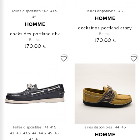
Tailles disponibles :
42
43.5
Tailles disponibles :
45
46
HOMME
HOMME
docksides portland crazy
docksides portland nbk
Bateau
Bateau
170,00 €
170,00 €
favorite_border
favorite_border
Tailles disponibles :
41
41.5
Tailles disponibles :
44
45
42
43
43.5
44
44.5
45
46
HOMME
47
48