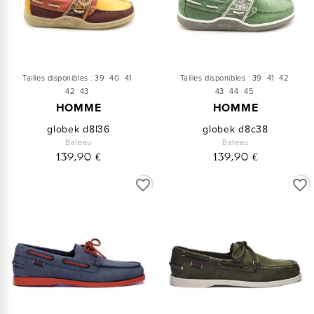
Tailles disponibles :
39
40
41
Tailles disponibles :
39
41
42
42
43
43
44
45
HOMME
HOMME
globek d8l36
globek d8c38
Bateau
Bateau
139,90 €
139,90 €
favorite_border
favorite_border