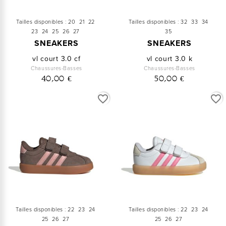
Tailles disponibles :
20
21
22
Tailles disponibles :
32
33
34
23
24
25
26
27
35
SNEAKERS
SNEAKERS
vl court 3.0 cf
vl court 3.0 k
Chaussures-Basses
Chaussures-Basses
40,00 €
50,00 €
favorite_border
favorite_border
Tailles disponibles :
22
23
24
Tailles disponibles :
22
23
24
25
26
27
25
26
27