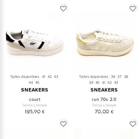
favorite_border
favorite_border
Tailles disponibles :
41
42
43
Tailles disponibles :
36
37
38
44
45
39
40
41
42
43
SNEAKERS
SNEAKERS
court
run 70s 2.0
Tennis-Lifestyle
Tennis-Lifestyle
125,90 €
70,00 €
favorite_border
favorite_border