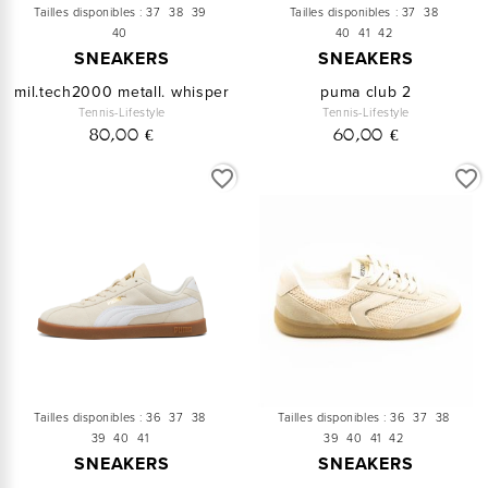
Tailles disponibles :
37
38
39
Tailles disponibles :
37
38
40
40
41
42
SNEAKERS
SNEAKERS
mil.tech2000 metall. whisper
puma club 2
Tennis-Lifestyle
Tennis-Lifestyle
80,00 €
60,00 €
favorite_border
favorite_border
Tailles disponibles :
36
37
38
Tailles disponibles :
36
37
38
39
40
41
39
40
41
42
SNEAKERS
SNEAKERS