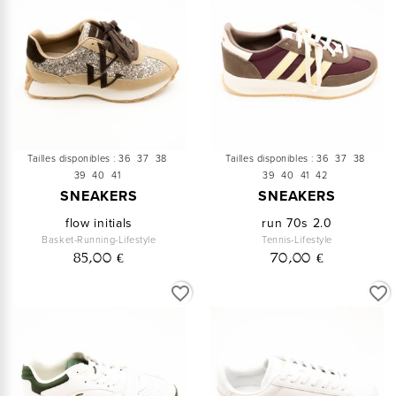
Tailles disponibles :
36
37
38
Tailles disponibles :
36
37
38
39
40
41
39
40
41
42
SNEAKERS
SNEAKERS
flow initials
run 70s 2.0
Basket-Running-Lifestyle
Tennis-Lifestyle
85,00 €
70,00 €
favorite_border
favorite_border