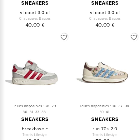
SNEAKERS
SNEAKERS
vl court 3.0 cf
vl court 3.0 cf
Chaussures-Basses
Chaussures-Basses
40,00 €
40,00 €
favorite_border
favorite_border
Tailles disponibles :
28
29
Tailles disponibles :
36
37
38
30
31
32
33
39
41
SNEAKERS
SNEAKERS
breakbase c
run 70s 2.0
Tennis-Lifestyle
Tennis-Lifestyle