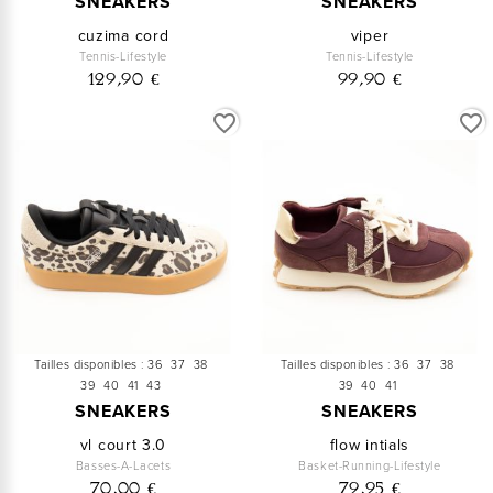
SNEAKERS
SNEAKERS
cuzima cord
viper
Tennis-Lifestyle
Tennis-Lifestyle
129,90 €
99,90 €
favorite_border
favorite_border
Tailles disponibles :
36
37
38
Tailles disponibles :
36
37
38
39
40
41
43
39
40
41
SNEAKERS
SNEAKERS
vl court 3.0
flow intials
Basses-A-Lacets
Basket-Running-Lifestyle
70,00 €
79,95 €