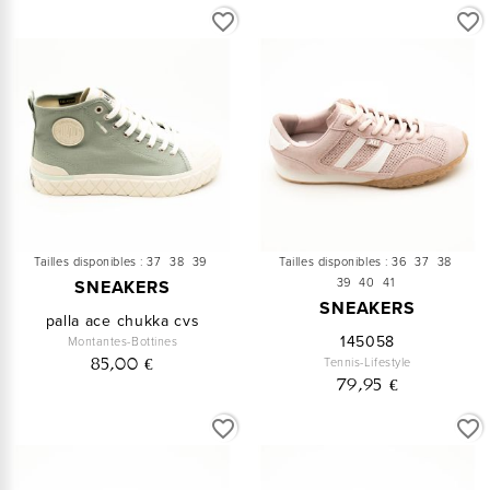
favorite_border
favorite_border
Tailles disponibles :
37
38
39
Tailles disponibles :
36
37
38
39
40
41
SNEAKERS
SNEAKERS
palla ace chukka cvs
145058
Montantes-Bottines
Tennis-Lifestyle
85,00 €
79,95 €
favorite_border
favorite_border