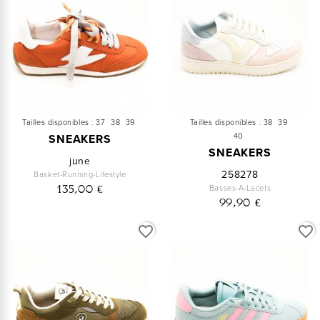
Tailles disponibles :
37
38
39
Tailles disponibles :
38
39
40
SNEAKERS
SNEAKERS
june
258278
Basket-Running-Lifestyle
Basses-A-Lacets
135,00 €
99,90 €
favorite_border
favorite_border