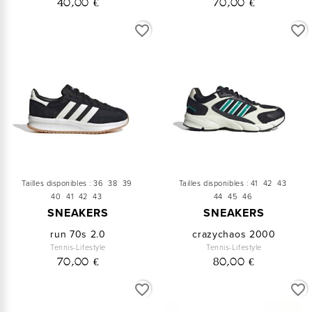
40,00 €
70,00 €
favorite_border
favorite_border
Tailles disponibles :
36
38
39
Tailles disponibles :
41
42
43
40
41
42
43
44
45
46
SNEAKERS
SNEAKERS
run 70s 2.0
crazychaos 2000
Tennis-Lifestyle
Tennis-Lifestyle
70,00 €
80,00 €
favorite_border
favorite_border