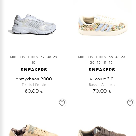
Tailles disponibles :
37
38
39
Tailles disponibles :
36
37
38
40
39
40
41
42
SNEAKERS
SNEAKERS
crazychaos 2000
vl court 3.0
Tennis-Lifestyle
Basses-A-Lacets
80,00 €
70,00 €
favorite_border
favorite_border