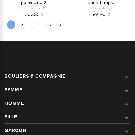
puma club 2
sound tropic
Tennis-Lifestyle
Tennis-Lifestyle
60,00 €
99,90 €
…
1
2
3
22

SOULIERS & COMPAGNIE

FEMME

HOMME

FILLE

GARÇON
