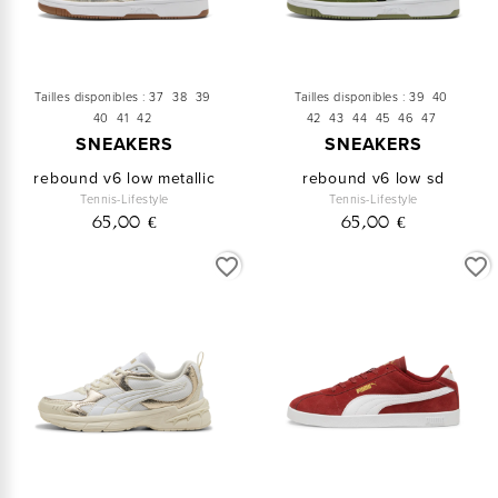
Tailles disponibles :
37
38
39
Tailles disponibles :
39
40
40
41
42
42
43
44
45
46
47
SNEAKERS
SNEAKERS
rebound v6 low metallic
rebound v6 low sd
Tennis-Lifestyle
Tennis-Lifestyle
65,00 €
65,00 €
favorite_border
favorite_border