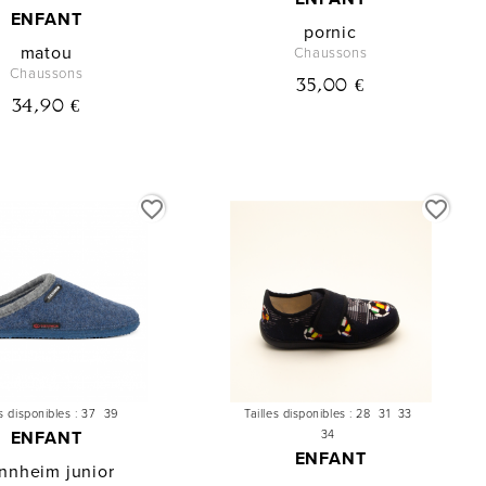
ENFANT
pornic
matou
Chaussons
Chaussons
35,00 €
34,90 €
favorite_border
favorite_border
es disponibles :
37
39
Tailles disponibles :
28
31
33
ENFANT
34
ENFANT
nnheim junior