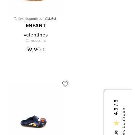
Tailles disponibles :
0M/6M
ENFANT
valentines
Chaussons
39,90 €
favorite_border
4,5 / 5
