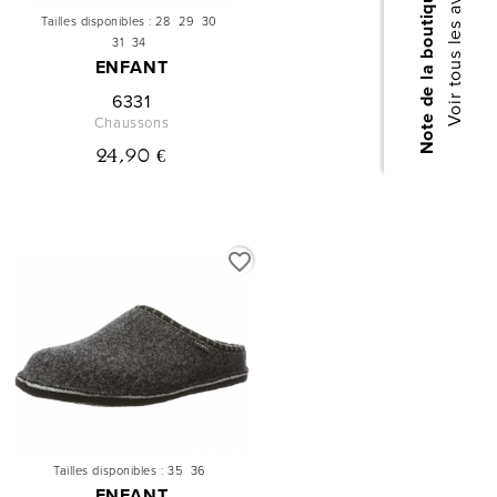
Voir tous les avis boutique
Note de la boutique
Tailles disponibles :
28
29
30
31
34
ENFANT
6331
Chaussons
24,90 €
favorite_border
Tailles disponibles :
35
36
ENFANT