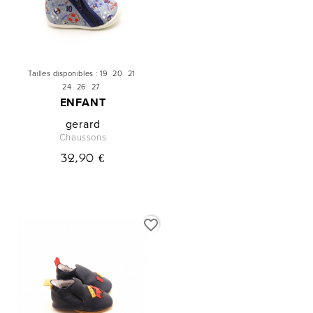
Tailles disponibles :
19
20
21
24
26
27
ENFANT
gerard
Chaussons
32,90 €
favorite_border