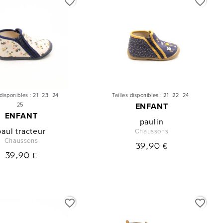
favorite_border
favorite_border
 disponibles :
21
23
24
Tailles disponibles :
21
22
24
25
ENFANT
ENFANT
paulin
paul tracteur
Chaussons
Chaussons
39,90 €
39,90 €
favorite_border
favorite_border