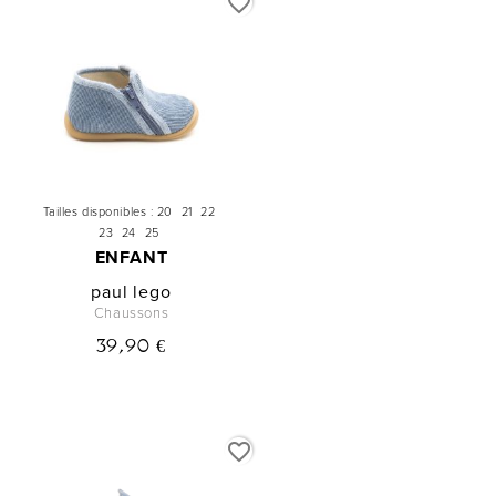
favorite_border
Tailles disponibles :
20
21
22
23
24
25
ENFANT
paul lego
Chaussons
39,90 €
favorite_border