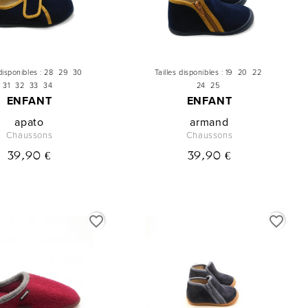
disponibles :
28
29
30
Tailles disponibles :
19
20
22
31
32
33
34
24
25
ENFANT
ENFANT
apato
armand
Chaussons
Chaussons
39,90 €
39,90 €
favorite_border
favorite_border