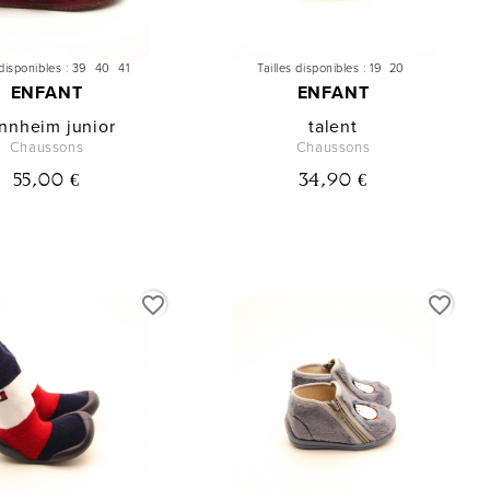
 disponibles :
39
40
41
Tailles disponibles :
19
20
ENFANT
ENFANT
nnheim junior
talent
Chaussons
Chaussons
55,00 €
34,90 €
favorite_border
favorite_border