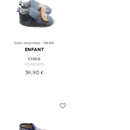
Tailles disponibles :
0M/6M
ENFANT
croco
Chaussons
39,90 €
favorite_border