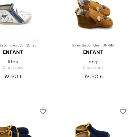
disponibles :
23
25
26
Tailles disponibles :
0M/6M
ENFANT
ENFANT
titou
dog
Chaussons
Chaussons
39,90 €
39,90 €
favorite_border
favorite_border