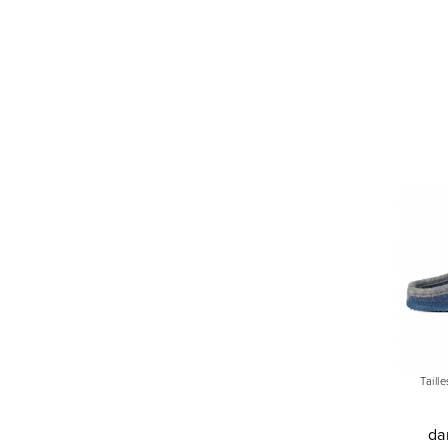
Taill
da