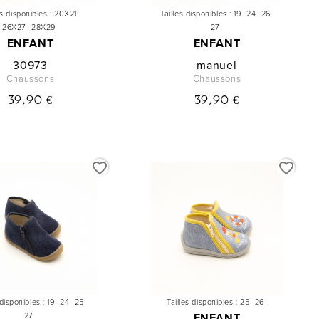
es disponibles :
20X21
Tailles disponibles :
19
24
26
26X27
28X29
27
ENFANT
ENFANT
30973
manuel
Chaussons
Chaussons
39,90 €
39,90 €
favorite_border
favorite_border
 disponibles :
19
24
25
Tailles disponibles :
25
26
27
ENFANT