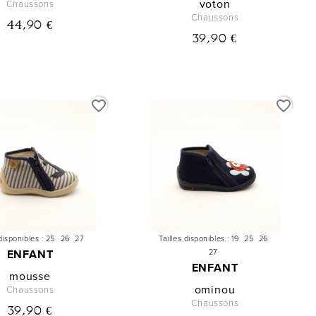
voton
Chaussons
Chaussons
44,90 €
39,90 €
favorite_border
favorite_border
disponibles :
25
26
27
Tailles disponibles :
19
25
26
ENFANT
27
ENFANT
mousse
ominou
Chaussons
Chaussons
39,90 €