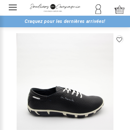
Craquez pour les dernières arrivées!
favorite_border