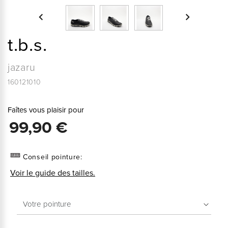


t.b.s.
jazaru
160121010
Faîtes vous plaisir pour
99,90 €
Conseil pointure:
Voir le guide des tailles.