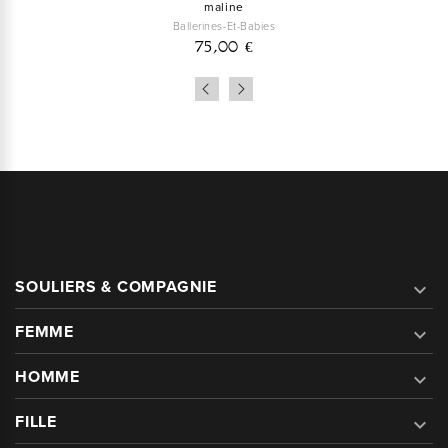
maline
Ballerines-Et-Babies
75,00 €
SOULIERS & COMPAGNIE

FEMME

HOMME

FILLE
