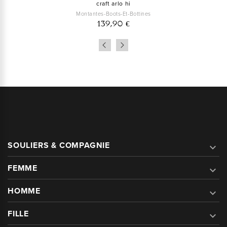
craft arlo hi
Montantes-Boots-Et-Bottines
139,90 €
SOULIERS & COMPAGNIE

FEMME

HOMME

FILLE
