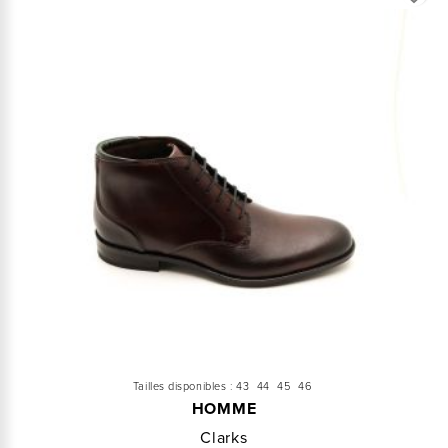
Tailles disponibles :
43
44
45
46
HOMME
Clarks