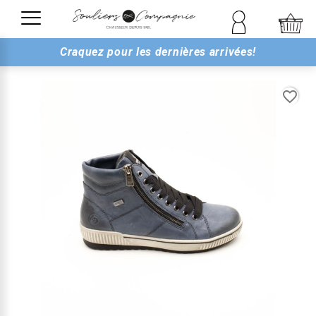
Craquez pour les dernières arrivées!
favorite_border