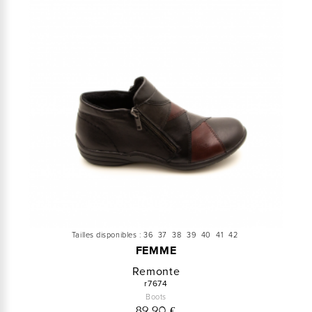
Tailles disponibles :
36
37
38
39
40
41
42
FEMME
Remonte
r7674
Boots
89,90 €