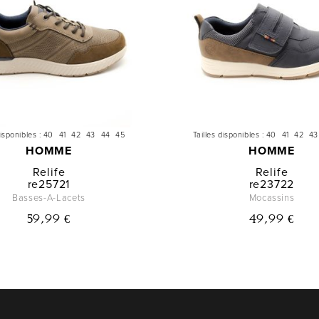
disponibles :
40
41
42
43
44
45
Tailles disponibles :
40
41
42
43
HOMME
HOMME
Relife
Relife
re25721
re23722
Basses-A-Lacets
Mocassins
59,99 €
49,99 €