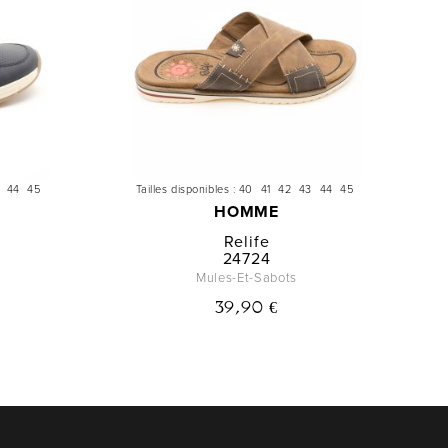
44
45
Tailles disponibles :
40
41
42
43
44
45
HOMME
Relife
24724
Mules-Et-Sabots
39,90 €