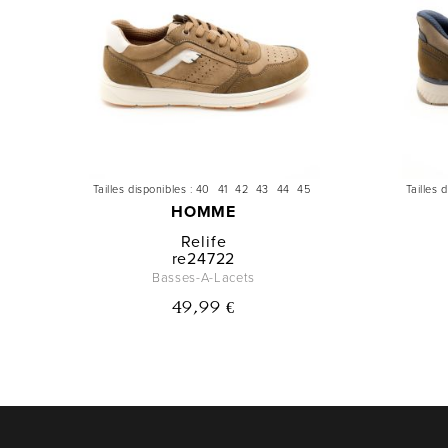
Tailles disponibles :
40
41
42
43
44
45
Tailles 
HOMME
Relife
re24722
Basses-A-Lacets
49,99 €