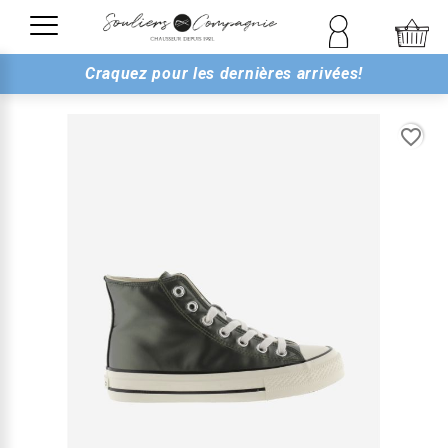
Craquez pour les dernières arrivées!
favorite_border