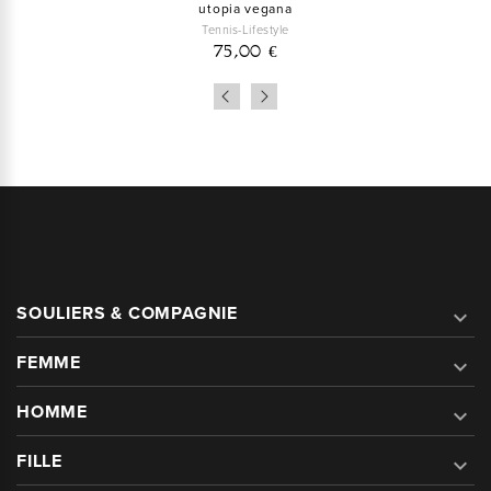
utopia vegana
Tennis-Lifestyle
75,00 €
SOULIERS & COMPAGNIE

FEMME

HOMME

FILLE
