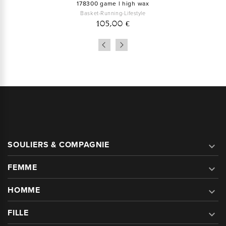
178300 game l high wax
Basket-Running-Lifestyle
105,00 €
SOULIERS & COMPAGNIE

FEMME

HOMME

FILLE
