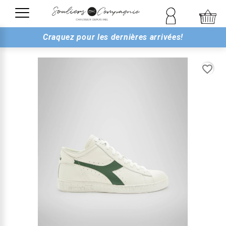
Craquez pour les dernières arrivées!
favorite_border