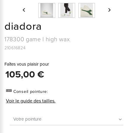


diadora
178300 game l high wax
210616824
Faîtes vous plaisir pour
105,00 €
Conseil pointure:
Voir le guide des tailles.