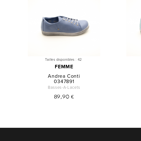
Tailles disponibles :
42
FEMME
Andrea Conti
0347891
Basses-A-Lacets
89,90 €