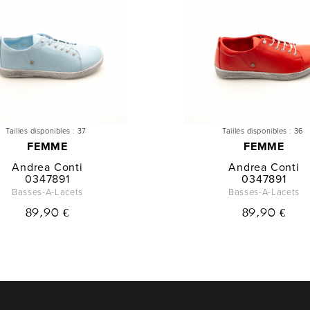
Tailles disponibles :
37
Tailles disponibles :
36
FEMME
FEMME
Andrea Conti
Andrea Conti
0347891
0347891
Basses-A-Lacets
Basses-A-Lacets
89,90 €
89,90 €