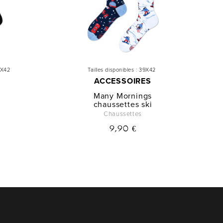
9X42
Tailles disponibles :
39X42
ACCESSOIRES
Many Mornings
chaussettes ski
Chaussettes
9,90 €