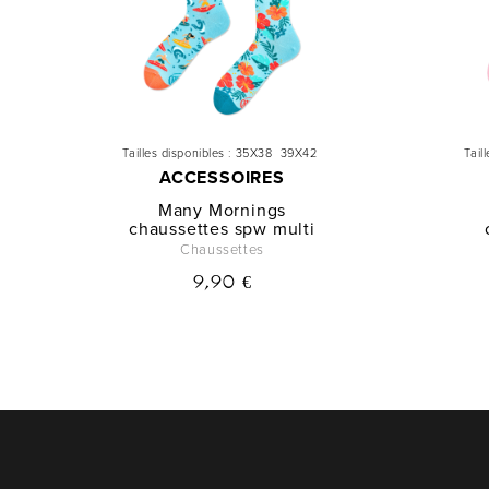
Tailles disponibles :
35X38
39X42
Tail
ACCESSOIRES
Many Mornings
chaussettes spw multi
Chaussettes
9,90 €