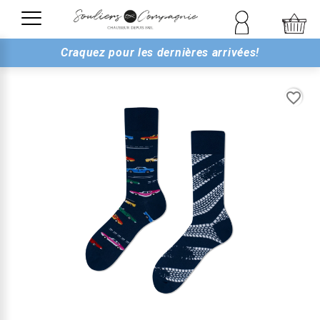
Craquez pour les dernières arrivées!
favorite_border