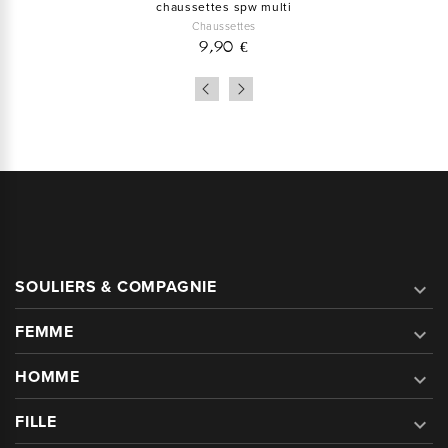
chaussettes spw multi
Chaussettes
9,90 €
SOULIERS & COMPAGNIE

FEMME

HOMME

FILLE
