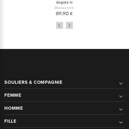
bogota m
Maroquinerie
89,90 €
SOULIERS & COMPAGNIE

FEMME

HOMME

FILLE
