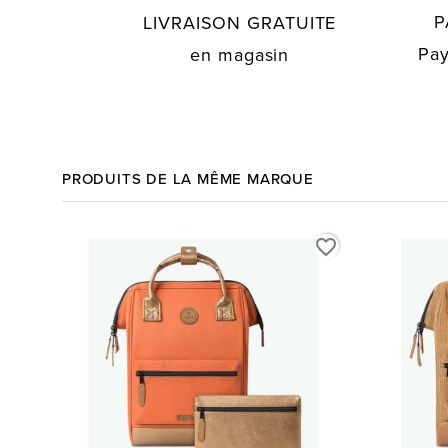
P
LIVRAISON GRATUITE
Pay
en magasin
PRODUITS DE LA MÊME MARQUE
favorite_border
favorite_border