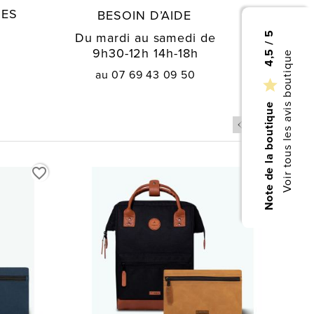
GES
BESOIN D’AIDE
Du mardi au samedi de
4,5 / 5
9h30-12h 14h-18h
Voir tous les avis boutique
au 07 69 43 09 50

Note de la boutique
favorite_border
favorite_border