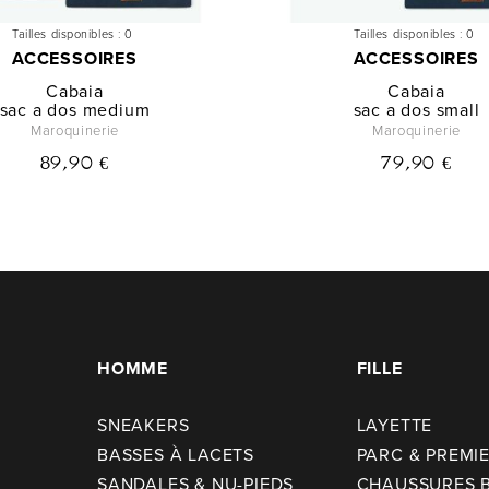
Tailles disponibles :
0
Tailles disponibles :
0
ACCESSOIRES
ACCESSOIRES
Cabaia
Cabaia
sac a dos medium
sac a dos small
Maroquinerie
Maroquinerie
89,90 €
79,90 €
HOMME
FILLE
SNEAKERS
LAYETTE
BASSES À LACETS
PARC & PREMI
SANDALES & NU-PIEDS
CHAUSSURES 