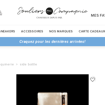
MES FA
SNEAKERS
ACCESSOIRES
NOS MARQUES
CARTE CADEAU
Craquez pour les dernières arrivées!
quinerie
side bottle
favorite_border