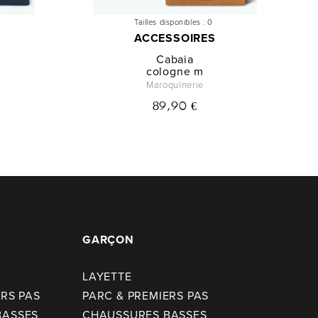
Tailles disponibles :
0
ACCESSOIRES
Cabaia
cologne m
Maroquinerie
89,90 €
GARÇON
LAYETTE
ERS PAS
PARC & PREMIERS PAS
BASSES
CHAUSSURES BASSES