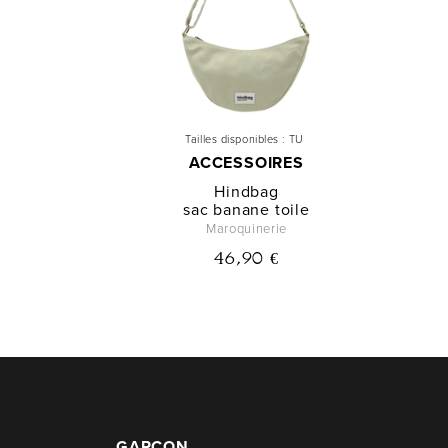
Tailles disponibles :
TU
ACCESSOIRES
Hindbag
sac banane toile
Maroquinerie
46,90 €
GARÇON