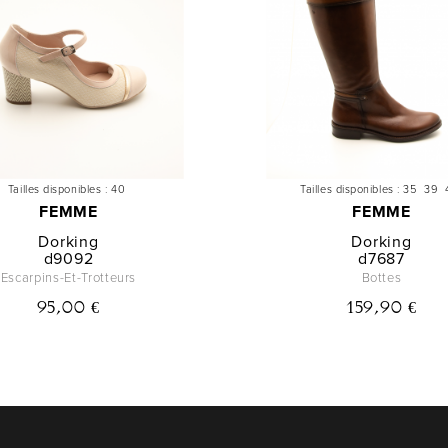
Tailles disponibles :
40
Tailles disponibles :
35
39
FEMME
FEMME
Dorking
Dorking
d9092
d7687
Escarpins-Et-Trotteurs
Bottes
95,00 €
159,90 €