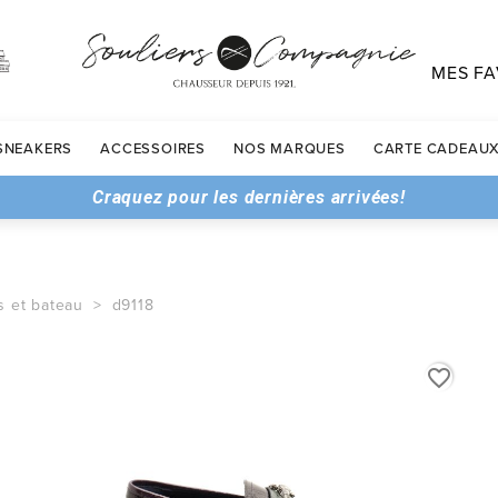
MES FA
SNEAKERS
ACCESSOIRES
NOS MARQUES
CARTE CADEAU
Craquez pour les dernières arrivées!
s et bateau
d9118
favorite_border