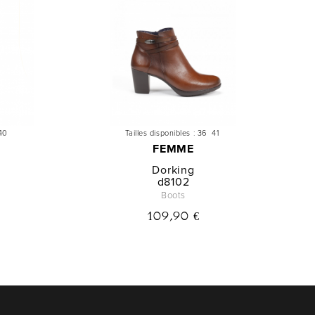
40
Tailles disponibles :
36
41
FEMME
Dorking
d8102
Boots
109,90 €