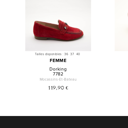
Tailles disponibles :
36
37
40
FEMME
Dorking
7782
Mocassins-Et-Bateau
119,90 €