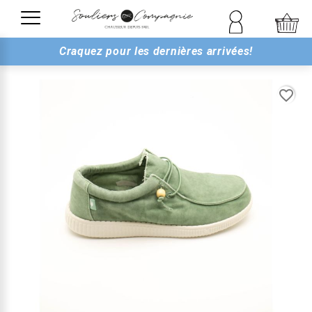
Craquez pour les dernières arrivées!
favorite_border