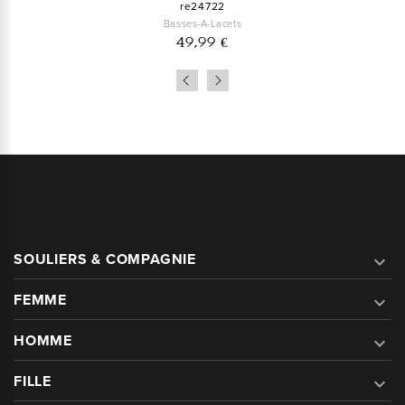
re24722
Basses-A-Lacets
49,99 €
SOULIERS & COMPAGNIE

FEMME

HOMME

FILLE
