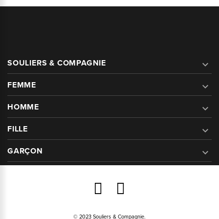
SOULIERS & COMPAGNIE

FEMME

HOMME

FILLE

GARÇON

© 2023 Souliers & Compagnie.