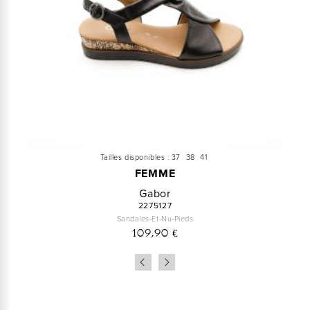
Tailles disponibles :
37
38
41
FEMME
Gabor
2275127
Sandales-Et-Nu-Pieds
109,90 €