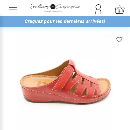
Craquez pour les dernières arrivées!
favorite_border