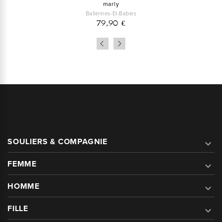
marly
Ballerines-Et-Babies
79,90 €
SOULIERS & COMPAGNIE

FEMME

HOMME

FILLE
