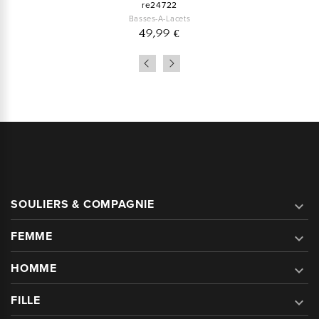
re24722
Basses-A-Lacets
49,99 €
SOULIERS & COMPAGNIE

FEMME

HOMME

FILLE
